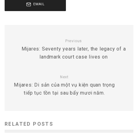
EMAIL
Previous
Mijares: Seventy years later, the legacy of a
landmark court case lives on
Next
Mijares: Di sản của một vụ kiện quan trọng
tiếp tục tồn tại sau bẩy mươi năm.
RELATED POSTS